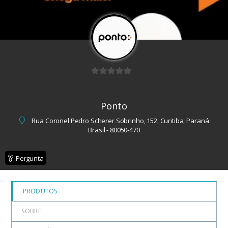
0
d
Ponto
e
5
Rua Coronel Pedro Scherer Sobrinho, 152, Curitiba, Paraná
Brasil - 80050-470
Pergunta
PRODUTOS
SOBRE