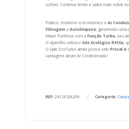
ozônio. Continue lendo e saiba mais sobre est
Prático, moderno e econômico o
Ar Condici
Filtragem
e
Autolimpeza
, garantindo uma 
Maior Potência com a
Função Turbo
, seu a
O aparelho utiliza o
Gás Ecológico R410a
, 
O Split EcoTurbo ainda possui selo
Procel A
d
vantagens deste Ar Condicionado:
REF:
2412ICBA206
Categoria:
Casa 