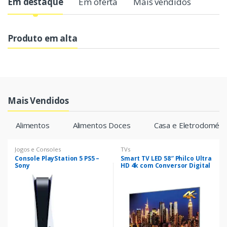
G
Em destaque
Em oferta
Mais vendidos
u
Produto em alta
i
a
s
Mais Vendidos
d
e
Alimentos
Alimentos Doces
Casa e Eletrodomést
c
Jogos e Consoles
TVs
Console PlayStation 5 PS5 –
Smart TV LED 58″ Philco Ultra
a
Sony
HD 4k com Conversor Digital
4 HDMI 2 USB Wi-Fi com
Netflix – Space Gray
r
r
o