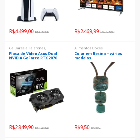
s
s
R$
4.499,00
R$
2.469,99
R$
4.999,00
R$
2.599,99
e
l
Celulares e Telefones
,
Alimentos Doces
Smartphones
,
Tecnologia
Placa de Vídeo Asus Dual
Colar em Resina – vários
NVIDIA GeForce RTX 2070
modelos
d
EVO V2 OC Edition, 8GB,
GDDR6
e
p
r
o
d
R$
2.949,90
R$
9,50
R$
3.470,47
R$
10,50
u