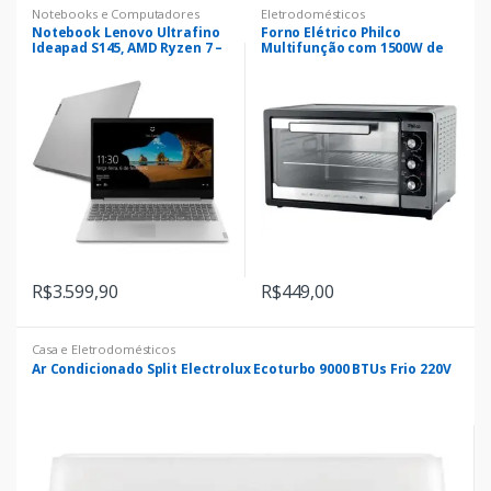
Notebooks e Computadores
Eletrodomésticos
t
Notebook Lenovo Ultrafino
Forno Elétrico Philco
Ideapad S145, AMD Ryzen 7 –
Multifunção com 1500W de
3700U, 8GB, SSD 256GB,
Potência – 46 Litros
o
Windows 10, 15.6, Prata
s
R$
3.599,90
R$
449,00
Casa e Eletrodomésticos
Ar Condicionado Split Electrolux Ecoturbo 9000 BTUs Frio 220V