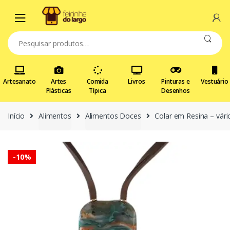
Pular
Pular
para
para
navegação
o
Pesquisar
conteúdo
por:
Artesanato
Artes
Comida
Livros
Pinturas e
Vestuário
Plásticas
Típica
Desenhos
Início
Alimentos
Alimentos Doces
Colar em Resina – vár
-
10%