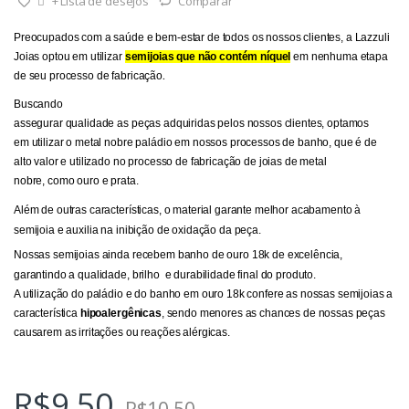
+ Lista de desejos
Comparar
Preocupados com a saúde e bem-estar de todos os nossos clientes, a Lazzuli
Joias optou em utilizar
semijoias que não contém níquel
em nenhuma etapa
de seu processo de fabricação
.
Buscando
assegurar qualidade as peças adquiridas pelos nossos clientes, optamos
em utilizar o metal nobre paládio em nossos processos de banho, que é de
alto valor e utilizado no processo de fabricação de joias de metal
nobre, como ouro e prata.
Além de outras características, o material garante melhor acabamento à
semijoia e auxilia na inibição de oxidação da peça.
Nossas semijoias ainda recebem banho de ouro 18k de excelência,
garantindo a qualidade, brilho e durabilidade final do produto.
A utilização do paládio e do banho em ouro 18k confere as nossas semijoias a
característica
hipoalergênicas
, sendo menores as chances de nossas peças
causarem as irritações ou reações alérgicas.
R$
9,50