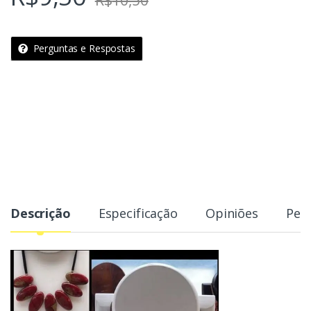
R$
10,50
Perguntas e Respostas
Descrição
Especificação
Opiniões
Per